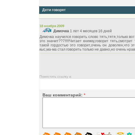
Дети говорят
18 ноября 2009
Димочка
1 лет 4 месяцев 16 дней
Димочка научился говорить слово тять,тятя,только во
это значит??7!!!!!Читает книжку,говорит тять,смотрит
такой гордостью это говорит,очень он доволен,что э
кыс,ма-ма стал говорить только не давно,но очень нра
Поместить ссылку в:
Ваш комментарий:
*