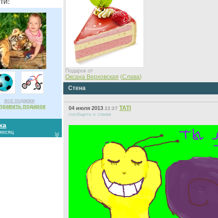
ТИ:
Подарок от
Оксана Верховская
(
Слава
)
Стена
все подарки
править подарок
ТАТI
04 июля 2013
22:27
сообщить о спаме
ка
 месяц