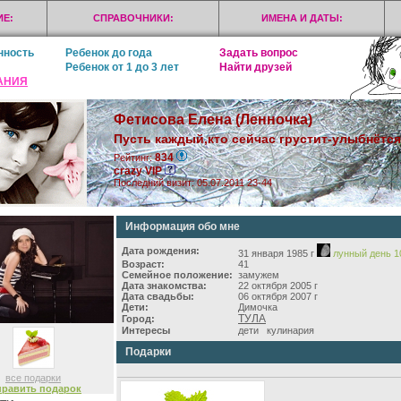
Е:
СПРАВОЧНИКИ:
ИМЕНА И ДАТЫ:
нность
Ребенок до года
Задать вопрос
Ребенок от 1 до 3 лет
Найти друзей
АНИЯ
Фетисова Елена (Ленночка)
Пусть каждый,кто сейчас грустит-улыбнётся
834
Рейтинг:
crazy VIP
Последний визит: 05.07.2011 23-44
Информация обо мне
Дата рождения:
31 января 1985 г
лунный день 1
Возраст:
41
Семейное положение:
замужем
Дата знакомства:
22 октября 2005 г
Дата свадьбы:
06 октября 2007 г
Дети:
Димочка
ТУЛА
Город:
Интересы
дети кулинария
Подарки
все подарки
править подарок