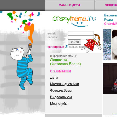
МАМЫ И ДЕТИ:
ОБЩЕНИ
Береме
Роды
CrazyМ
e-mail:
пароль:
регистрация
забыли пароль?
информация мамы:
Ленночка
(Фетисова Елена)
CrazyМАНИЯ
Дети
Мамины дневники
Фотоальбомы
Видеоальбом
Мои клубы
от