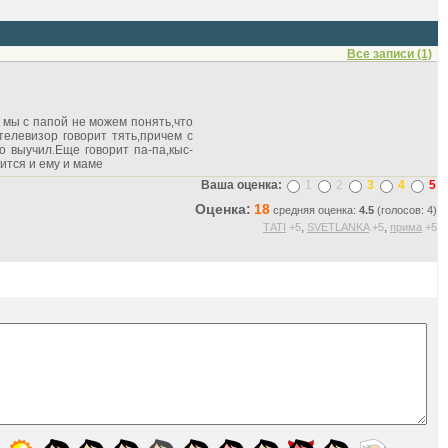
Все записи (1)
т мы с папой не можем понять,что
 телевизор говорит тять,причем с
то выучил.Еще говорит па-па,кыс-
вится и ему и маме
Ваша оценка:
1
2
3
4
5
Оценка:
18
средняя оценка:
4.5
(голосов: 4)
,
,
ТАТI
+5
SVETLANKA
+5
прима
+5