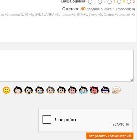
Ваша оценка:
1
2
3
4
5
Оценка:
40
средняя оценка:
5
(голосов: 8)
,
,
,
,
,
,
,
nia
+5
мамаЛЁЛЯ
+5
SVETLANKA
+5
прима
+5
INA
+5
Люко
+5
Слава
+5
Xanter
+5