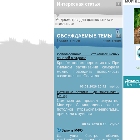
МОИ ДЕ
Интересная статья
Медосмотры для дошкольника и
школьника.
ОБСУЖДАЕМЫЕ ТЕМЫ
Показать игры
читать ещё
Использование стекломагниевых
панелей в отделке
Крепёж нельзя перетягивать. При
сильном затягивании самореза
от
можно повредить поверхность
возле шляпки. Сначала...
Димоч
18 лет 1
TopTop
03.08.2026 10:42
Натяжные потолки. Где заказывать?
Питер
Сам монтаж прошёл аккуратно.
Мастера Ленинградских окон и
потолков https://okna-leningrad.ru/
приехали с нужным...
Shyrka
08.07.2026 8:18
Займ в МФО
Да, уних быстро обычно