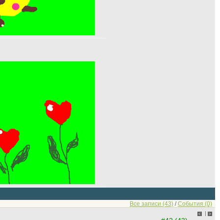
Все записи (43)
/
События (0)
|
<
>