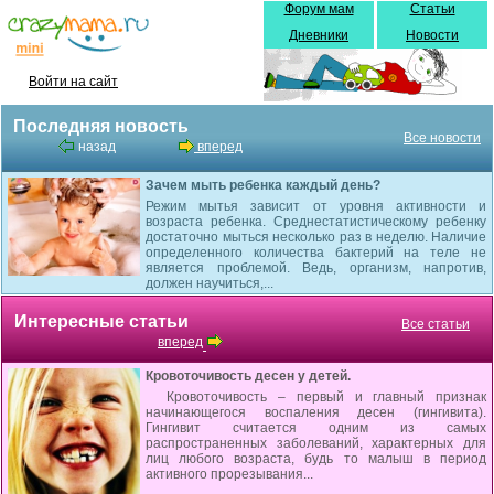
Форум мам
Статьи
Дневники
Новости
Войти на сайт
Последняя новость
Все новости
назад
вперед
Зачем мыть ребенка каждый день?
Режим мытья зависит от уровня активности и
возраста ребенка. Среднестатистическому ребенку
достаточно мыться несколько раз в неделю. Наличие
определенного количества бактерий на теле не
является проблемой. Ведь, организм, напротив,
должен научиться,...
Интересные статьи
Все статьи
вперед
Кровоточивость десен у детей.
Кровоточивость – первый и главный признак
начинающегося воспаления десен (гингивита).
Гингивит считается одним из самых
распространенных заболеваний, характерных для
лиц любого возраста, будь то малыш в период
активного прорезывания...