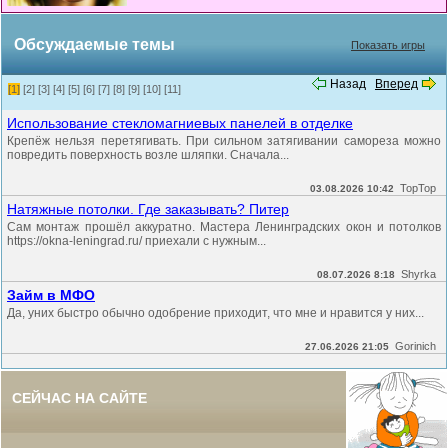
Обсуждаемые темы
Показать игры
Назад
Вперед
[1]
[2]
[3]
[4]
[5]
[6]
[7]
[8]
[9]
[10]
[11]
Использование стекломагниевых панелей в отделке
Крепёж нельзя перетягивать. При сильном затягивании самореза можно
повредить поверхность возле шляпки. Сначала...
TopTop
03.08.2026 10:42
Натяжные потолки. Где заказывать? Питер
Сам монтаж прошёл аккуратно. Мастера Ленинградских окон и потолков
https://okna-leningrad.ru/ приехали с нужным...
Shyrka
08.07.2026 8:18
Займ в МФО
Да, уних быстро обычно одобрение приходит, что мне и нравится у них...
Gorinich
27.06.2026 21:05
СЕЙЧАС НА САЙТЕ