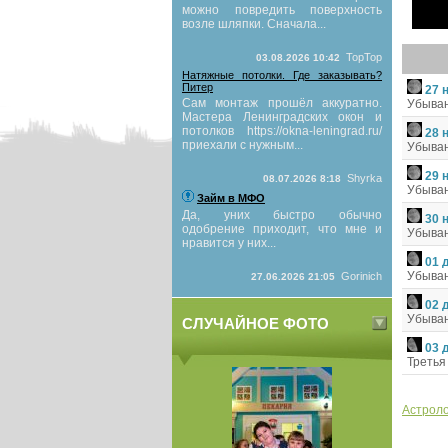
можно повредить поверхность
возле шляпки. Сначала...
TopTop
03.08.2026 10:42
Натяжные потолки. Где заказывать?
Питер
27 
Сам монтаж прошёл аккуратно.
Убыван
Мастера Ленинградских окон и
потолков https://okna-leningrad.ru/
28 
приехали с нужным...
Убыван
29 
Shyrka
08.07.2026 8:18
Убыван
Займ в МФО
Да, уних быстро обычно
30 
одобрение приходит, что мне и
Убыван
нравится у них...
01 
Убыван
Gorinich
27.06.2026 21:05
02 
Убыван
СЛУЧАЙНОЕ ФОТО
03 
Третья
Астроло