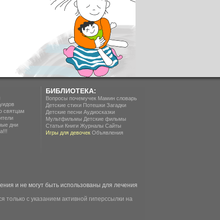
БИБЛИОТЕКА:
п
Вопросы почемучек
Мамин словарь
уидов
Детские стихи
Потешки
Загадки
о святцам
Детские песни
Аудиосказки
ители
Мультфильмы
Детские фильмы
ные дни
Статьи
Книги
Журналы
Сайты
!!!
Игры для девочек
Объявления
ия и не могут быть использованы для лечения
я только с указанием активной гиперссылки на