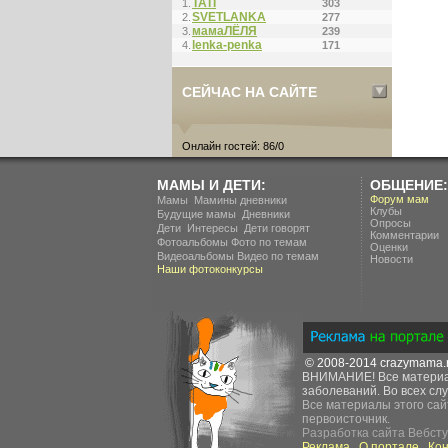
ТАТI
1.
303
SVETLANKA
2.
277
мамаЛЁЛЯ
3.
239
lenka-penka
4.
171
СЕЙЧАС НА САЙТЕ
Онлайн гостей: 86/0
МАМЫ И ДЕТИ:
ОБЩЕНИЕ:
.
Форум мам
Мамы
Мамины дневники
Клубы
.
Будущие мамы
Дневники
Опросы
.
.
Дети
Интересы
Дети говорят
Комментарии
Фотоальбомы
Фото по темам
Оценки
Видеоальбомы
Видео по темам
Новости
Наши фотоконкурсы
© 2008-2014
crazymama.
ВНИМАНИЕ! Все материал
заболеваний. Во всех слу
Все материалы этого сай
первоисточник.
Разработка сайта
Вебсту
Реклама
О портале
Ко