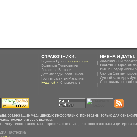
СПРАВОЧНИКИ:
ИМЕНА И ДАТЫ:
Зодиакальный гороско
Роддома
Курсы
Консультации
Восточный гороскоп
Др
Больницы
Поликлиники
Имена
Подбор имени п
Лекарства
Болезни
Святцы
Святые покров
.
Детские сады, ясли
Школы
Лунный календарь
Лун
Группы развития
Магазины
Определить пол ребенка
Куда пойти.
Специалисты
ru
ы, содержащие медицинскую информацию, приведены только для ознакомлен
чаях, посоветуйтесь с врачом.
та могут использоваться, перепечатываться, распространяться и цитироватьс
дия Настройка
нтакты