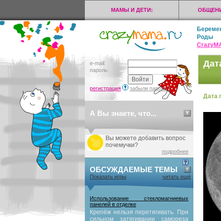
МАМЫ И ДЕТИ:
ОБЩЕНИ
Береме
Роды
CrazyМ
Дат
e-mail:
пароль:
регистрация
забыли пароль?
Дата 
А Вы знаете, что...
Вы можете добавить вопрос
почемучки?
подробнее
ОБСУЖДАЕМЫЕ ТЕМЫ
Показать игры
читать ещё
Использование стекломагниевых
панелей в отделке
Крепёж нельзя перетягивать. При
сильном затягивании самореза