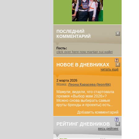
ПОСЛЕДНИЙ
КОММЕНТАРИЙ
Гость:
click over here now martian sui wallet
НОВОЕ В ДНЕВНИКАХ
читать ещё
2 марта 2026
Мама:
Леона Карасева (leon4ik)
Мамули, видели, что стартовала
премия «Выбор мам 2026»?
Можно снова выбирать самые
круты бренды и проекты) есть...
Добавить комментарий
РЕЙТИНГ ДНЕВНИКОВ
весь рейтинг