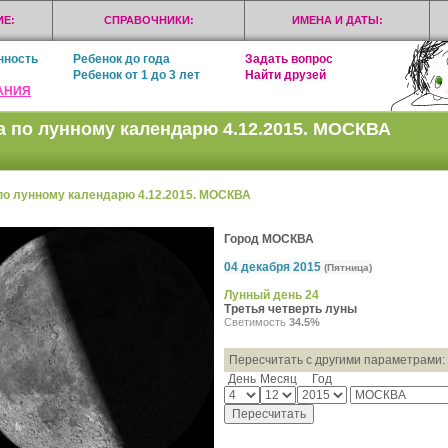
Е:
СПРАВОЧНИКИ:
ИМЕНА И ДАТЫ:
нность
Ребенок до года
Задать вопрос
Ребенок от 1 до 3 лет
Найти друзей
АНИЯ
а по лунному календарю 4.12.2015. МОСКВА
по лунному календарю 4.12.2015. МОСКВА
Город МОСКВА
04 декабря 2015
(Пятница)
Лунный день 24
Третья четверть луны
Светимость
34.5%
Пересчитать с другими параметрами:
День
Месяц
Год