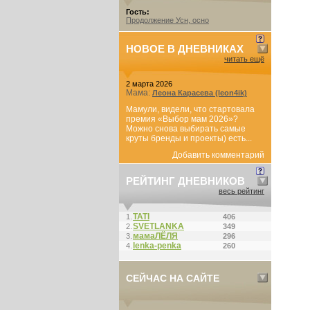
Гость:
Продолжение Усн, осно
НОВОЕ В ДНЕВНИКАХ
читать ещё
2 марта 2026
Мама:
Леона Карасева (leon4ik)
Мамули, видели, что стартовала
премия «Выбор мам 2026»?
Можно снова выбирать самые
круты бренды и проекты) есть...
Добавить комментарий
РЕЙТИНГ ДНЕВНИКОВ
весь рейтинг
ТАТI
1.
406
SVETLANKA
2.
349
мамаЛЁЛЯ
3.
296
lenka-penka
4.
260
СЕЙЧАС НА САЙТЕ