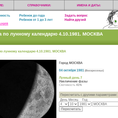
Е:
СПРАВОЧНИКИ:
ИМЕНА И ДАТЫ:
нность
Ребенок до года
Задать вопрос
Ребенок от 1 до 3 лет
Найти друзей
АНИЯ
а по лунному календарю 4.10.1981. МОСКВА
по лунному календарю 4.10.1981. МОСКВА
Город МОСКВА
04 октября 1981
(Воскресенье)
Лунный день 7
Увеличение фазы
Светимость
41%
Пересчитать с другими параметрами:
День
Месяц
Год