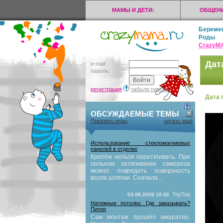
МАМЫ И ДЕТИ:
ОБЩЕНИ
Береме
Роды
CrazyМ
Дат
e-mail:
пароль:
регистрация
забыли пароль?
Дата 
ОБСУЖДАЕМЫЕ ТЕМЫ
Показать игры
читать ещё
Использование стекломагниевых
панелей в отделке
Крепёж нельзя перетягивать. При
сильном затягивании самореза
можно повредить поверхность
возле шляпки. Сначала...
TopTop
03.08.2026 10:42
Натяжные потолки. Где заказывать?
Питер
Сам монтаж прошёл аккуратно.