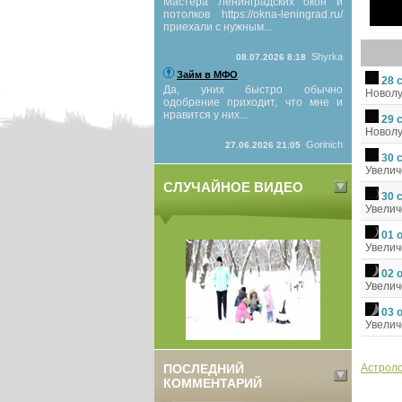
Мастера Ленинградских окон и
потолков https://okna-leningrad.ru/
приехали с нужным...
Shyrka
08.07.2026 8:18
Займ в МФО
28 
Да, уних быстро обычно
Новол
одобрение приходит, что мне и
нравится у них...
29 
Новол
Gorinich
27.06.2026 21:05
30 
Увели
СЛУЧАЙНОЕ ВИДЕО
30 
Увели
01 
Увели
02 
Увели
03 
Увели
ПОСЛЕДНИЙ
Астроло
КОММЕНТАРИЙ