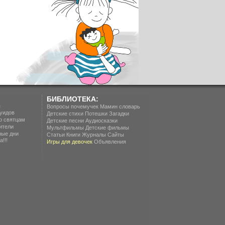
БИБЛИОТЕКА:
п
Вопросы почемучек
Мамин словарь
уидов
Детские стихи
Потешки
Загадки
о святцам
Детские песни
Аудиосказки
ители
Мультфильмы
Детские фильмы
ные дни
Статьи
Книги
Журналы
Сайты
!!!
Игры для девочек
Объявления