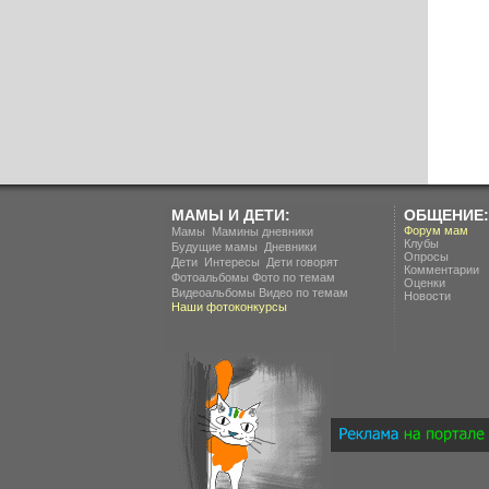
МАМЫ И ДЕТИ:
ОБЩЕНИЕ:
.
Форум мам
Мамы
Мамины дневники
Клубы
.
Будущие мамы
Дневники
Опросы
.
.
Дети
Интересы
Дети говорят
Комментарии
Фотоальбомы
Фото по темам
Оценки
Видеоальбомы
Видео по темам
Новости
Наши фотоконкурсы