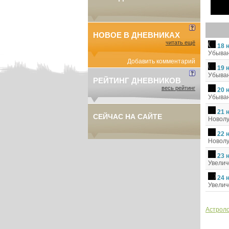
НОВОЕ В ДНЕВНИКАХ
читать ещё
18 
Убыва
Добавить комментарий
19 
Убыва
РЕЙТИНГ ДНЕВНИКОВ
весь рейтинг
20 
Убыва
21 
СЕЙЧАС НА САЙТЕ
Новол
22 
Новол
23 
Увели
24 
Увели
Астроло