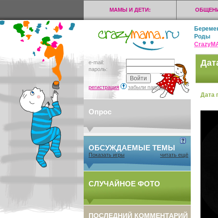
МАМЫ И ДЕТИ:
ОБЩЕНИ
Береме
Роды
CrazyМ
Дат
e-mail:
пароль:
регистрация
забыли пароль?
Дата 
Опрос
ОБСУЖДАЕМЫЕ ТЕМЫ
Показать игры
читать ещё
СЛУЧАЙНОЕ ФОТО
ПОСЛЕДНИЙ КОММЕНТАРИЙ