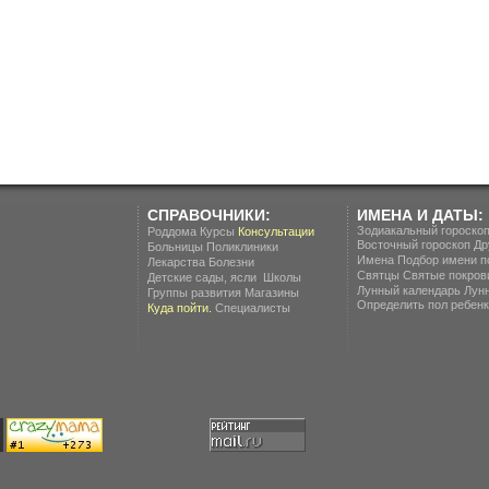
СПРАВОЧНИКИ:
ИМЕНА И ДАТЫ:
Зодиакальный гороско
Роддома
Курсы
Консультации
Восточный гороскоп
Др
Больницы
Поликлиники
Имена
Подбор имени п
Лекарства
Болезни
Святцы
Святые покров
.
Детские сады, ясли
Школы
Лунный календарь
Лун
Группы развития
Магазины
Определить пол ребенка
Куда пойти.
Специалисты