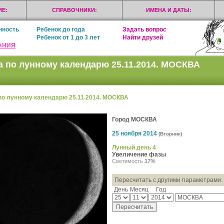
Е:
СПРАВОЧНИКИ:
ИМЕНА И ДАТЫ:
нность
Ребенок до года
Задать вопрос
Ребенок от 1 до 3 лет
Найти друзей
АНИЯ
а по лунному календарю 25.11.2014. МОСКВА
по лунному календарю 25.11.2014. МОСКВА
Город МОСКВА
25 ноября 2014
(Вторник)
Лунный день 4
Увеличение фазы
Светимость
17%
Пересчитать с другими параметрами:
День
Месяц
Год