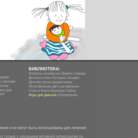
БИБЛИОТЕКА:
п
Вопросы почемучек
Мамин словарь
уидов
Детские стихи
Потешки
Загадки
о святцам
Детские песни
Аудиосказки
ители
Мультфильмы
Детские фильмы
ные дни
Статьи
Книги
Журналы
Сайты
!!!
Игры для девочек
Объявления
ия и не могут быть использованы для лечения
я только с указанием активной гиперссылки на