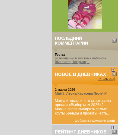
ПОСЛЕДНИЙ
КОММЕНТАРИЙ
Гость:
размещение в местных пабликах
ВКонтакте, Telegram;...
НОВОЕ В ДНЕВНИКАХ
читать ещё
2 марта 2026
Мама:
Леона Карасева (leon4ik)
Мамули, видели, что стартовала
премия «Выбор мам 2026»?
Можно снова выбирать самые
круты бренды и проекты) есть...
Добавить комментарий
РЕЙТИНГ ДНЕВНИКОВ