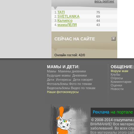
весь рейтинг
ТАТI
1.
75
SVETLANKA
2.
69
Калипсо
3.
44
мамаЛЁЛЯ
4.
43
СЕЙЧАС НА САЙТЕ
Онлайн гостей: 42/0
МАМЫ И ДЕТИ:
ОБЩЕНИЕ:
.
Форум мам
Мамы
Мамины дневники
Клубы
.
Будущие мамы
Дневники
Опросы
.
.
Дети
Интересы
Дети говорят
Комментарии
Фотоальбомы
Фото по темам
Оценки
Видеоальбомы
Видео по темам
Новости
Наши фотоконкурсы
© 2008-2014
crazymama.
ВНИМАНИЕ! Все материал
заболеваний. Во всех слу
Все материалы этого сай