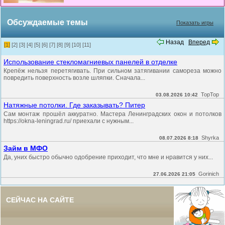
Обсуждаемые темы
Показать игры
Назад
Вперед
[1]
[2]
[3]
[4]
[5]
[6]
[7]
[8]
[9]
[10]
[11]
Использование стекломагниевых панелей в отделке
Крепёж нельзя перетягивать. При сильном затягивании самореза можно
повредить поверхность возле шляпки. Сначала...
TopTop
03.08.2026 10:42
Натяжные потолки. Где заказывать? Питер
Сам монтаж прошёл аккуратно. Мастера Ленинградских окон и потолков
https://okna-leningrad.ru/ приехали с нужным...
Shyrka
08.07.2026 8:18
Займ в МФО
Да, уних быстро обычно одобрение приходит, что мне и нравится у них...
Gorinich
27.06.2026 21:05
СЕЙЧАС НА САЙТЕ