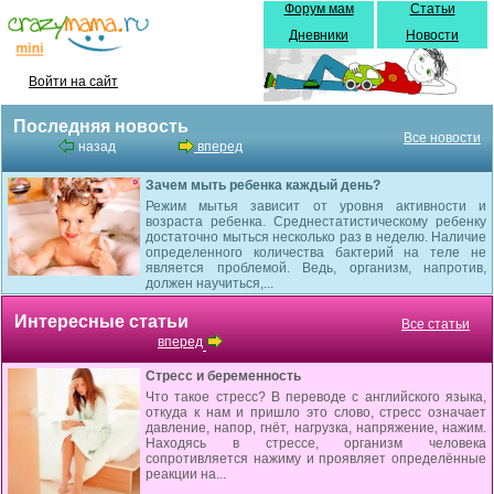
Форум мам
Статьи
Дневники
Новости
Войти на сайт
Последняя новость
Все новости
назад
вперед
Зачем мыть ребенка каждый день?
Режим мытья зависит от уровня активности и
возраста ребенка. Среднестатистическому ребенку
достаточно мыться несколько раз в неделю. Наличие
определенного количества бактерий на теле не
является проблемой. Ведь, организм, напротив,
должен научиться,...
Интересные статьи
Все статьи
вперед
Стресс и беременность
Что такое стресс? В переводе с английского языка,
откуда к нам и пришло это слово, стресс означает
давление, напор, гнёт, нагрузка, напряжение, нажим.
Находясь в стрессе, организм человека
сопротивляется нажиму и проявляет определённые
реакции на...