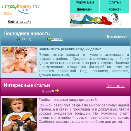
Форум мам
Статьи
Дневники
Новости
Войти на сайт
Последняя новость
Все новости
назад
вперед
Зачем мыть ребенка каждый день?
Режим мытья зависит от уровня активности и
возраста ребенка. Среднестатистическому ребенку
достаточно мыться несколько раз в неделю. Наличие
определенного количества бактерий на теле не
является проблемой. Ведь, организм, напротив,
должен научиться,...
Интересные статьи
Все статьи
вперед
Грибы – опасная пища для детей!
Грибной сезон уже открыт во многих регионах нашей
страны, а в связи с прохладным и дождливым летом
урожай ожидается большой. Но гурманам стоит
помнить, что грибы – продукт потенциально опасный.
Особенно опасны отравления грибами для детей...