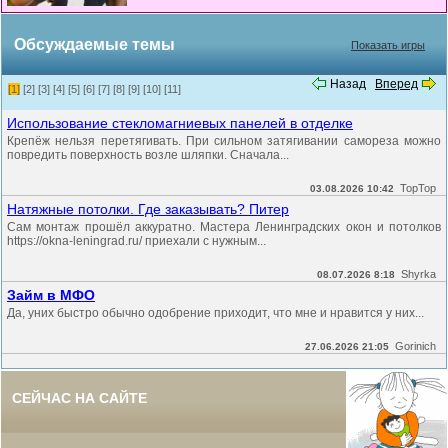
Обсуждаемые темы
Показать игры
Назад
Вперед
[1]
[2]
[3]
[4]
[5]
[6]
[7]
[8]
[9]
[10]
[11]
Использование стекломагниевых панелей в отделке
Крепёж нельзя перетягивать. При сильном затягивании самореза можно
повредить поверхность возле шляпки. Сначала...
TopTop
03.08.2026 10:42
Натяжные потолки. Где заказывать? Питер
Сам монтаж прошёл аккуратно. Мастера Ленинградских окон и потолков
https://okna-leningrad.ru/ приехали с нужным...
Shyrka
08.07.2026 8:18
Займ в МФО
Да, уних быстро обычно одобрение приходит, что мне и нравится у них...
Gorinich
27.06.2026 21:05
СЕЙЧАС НА САЙТЕ