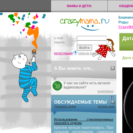
МАМЫ И ДЕТИ:
ОБЩЕНИ
Береме
Роды
CrazyМ
Дат
e-mail:
пароль:
регистрация
забыли пароль?
Дата 
А Вы знаете, что...
У нас на сайте есть каталог
аудиосказок?
подробнее
ОБСУЖДАЕМЫЕ ТЕМЫ
Показать игры
читать ещё
Использование стекломагниевых
панелей в отделке
Крепёж нельзя перетягивать. При
сильном затягивании самореза