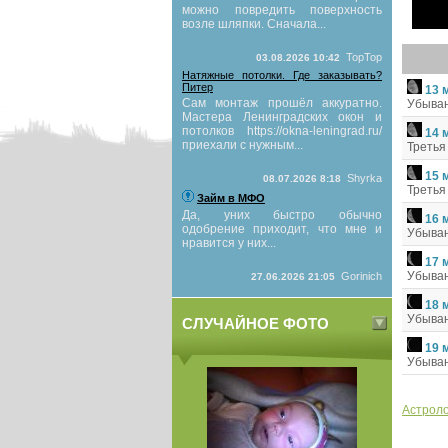
можно повредить поверхность
возле шляпки. Сначала...
TopTop
03.08.2026 10:42
Натяжные потолки. Где заказывать?
Питер
13 
Сам монтаж прошёл аккуратно.
Убыван
Мастера Ленинградских окон и
потолков https://okna-leningrad.ru/
14 
приехали с нужным...
Третья
15 
Shyrka
08.07.2026 8:18
Третья
Займ в МФО
Да, уних быстро обычно
16 
одобрение приходит, что мне и
Убыва
нравится у них...
17 
Убыва
Gorinich
27.06.2026 21:05
18 
Убыва
СЛУЧАЙНОЕ ФОТО
19 
Убыва
Астроло