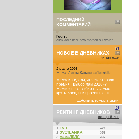
ПОСЛЕДНИЙ
КОММЕНТАРИЙ
Гость:
click over here now martian sui wallet
НОВОЕ В ДНЕВНИКАХ
читать ещё
2 марта 2026
Мама:
Леона Карасева (leon4ik)
Мамули, видели, что стартовала
премия «Выбор мам 2026»?
Можно снова выбирать самые
круты бренды и проекты) есть...
Добавить комментарий
РЕЙТИНГ ДНЕВНИКОВ
весь рейтинг
ТАТI
1.
471
SVETLANKA
2.
359
мамаЛЁЛЯ
3.
337