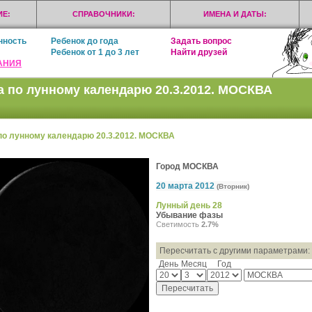
Е:
СПРАВОЧНИКИ:
ИМЕНА И ДАТЫ:
нность
Ребенок до года
Задать вопрос
Ребенок от 1 до 3 лет
Найти друзей
АНИЯ
а по лунному календарю 20.3.2012. МОСКВА
по лунному календарю 20.3.2012. МОСКВА
Город МОСКВА
20 марта 2012
(Вторник)
Лунный день 28
Убывание фазы
Светимость
2.7%
Пересчитать с другими параметрами:
День
Месяц
Год