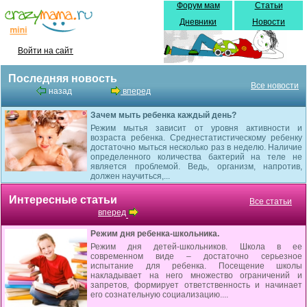
Форум мам
Статьи
Дневники
Новости
Войти на сайт
Последняя новость
Все новости
назад
вперед
Зачем мыть ребенка каждый день?
Режим мытья зависит от уровня активности и
возраста ребенка. Среднестатистическому ребенку
достаточно мыться несколько раз в неделю. Наличие
определенного количества бактерий на теле не
является проблемой. Ведь, организм, напротив,
должен научиться,...
Интересные статьи
Все статьи
вперед
Режим дня ребенка-школьника.
Режим дня детей-школьников. Школа в ее
современном виде – достаточно серьезное
испытание для ребенка. Посещение школы
накладывает на него множество ограничений и
запретов, формирует ответственность и начинает
его сознательную социализацию....