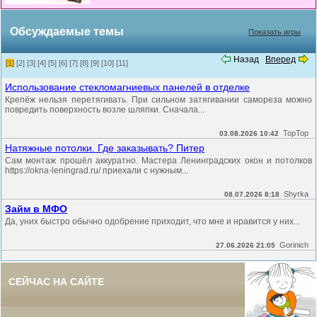
Обсуждаемые темы
Показать игры
Назад
Вперед
[1]
[2]
[3]
[4]
[5]
[6]
[7]
[8]
[9]
[10]
[11]
Использование стекломагниевых панелей в отделке
Крепёж нельзя перетягивать. При сильном затягивании самореза можно
повредить поверхность возле шляпки. Сначала...
TopTop
03.08.2026 10:42
Натяжные потолки. Где заказывать? Питер
Сам монтаж прошёл аккуратно. Мастера Ленинградских окон и потолков
https://okna-leningrad.ru/ приехали с нужным...
Shyrka
08.07.2026 8:18
Займ в МФО
Да, уних быстро обычно одобрение приходит, что мне и нравится у них...
Gorinich
27.06.2026 21:05
СЕЙЧАС НА САЙТЕ