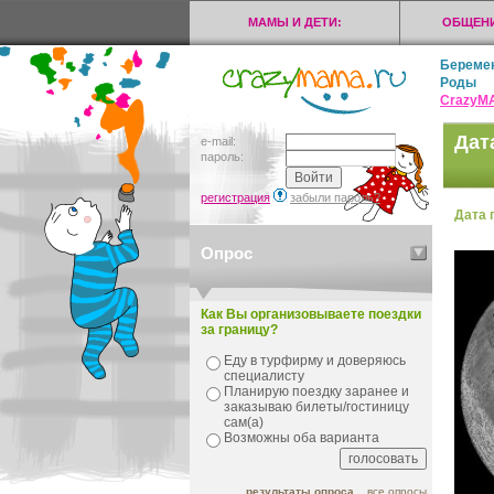
МАМЫ И ДЕТИ:
ОБЩЕНИ
Береме
Роды
CrazyМ
Дат
e-mail:
пароль:
регистрация
забыли пароль?
Дата 
Опрос
Как Вы организовываете поездки
за границу?
Еду в турфирму и доверяюсь
специалисту
Планирую поездку заранее и
заказываю билеты/гостиницу
сам(а)
Возможны оба варианта
результаты опроса
все опросы