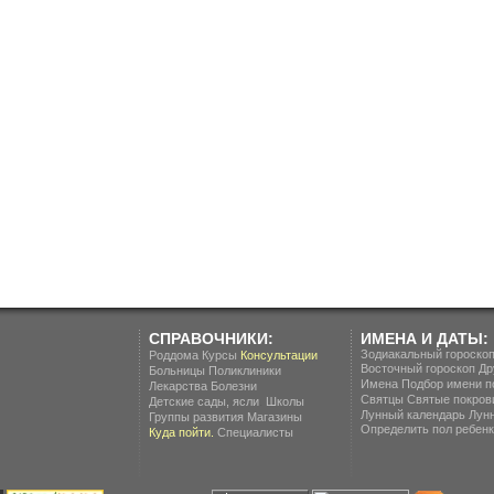
СПРАВОЧНИКИ:
ИМЕНА И ДАТЫ:
Зодиакальный гороско
Роддома
Курсы
Консультации
Восточный гороскоп
Др
Больницы
Поликлиники
Имена
Подбор имени п
Лекарства
Болезни
Святцы
Святые покров
.
Детские сады, ясли
Школы
Лунный календарь
Лун
Группы развития
Магазины
Определить пол ребенка
Куда пойти.
Специалисты