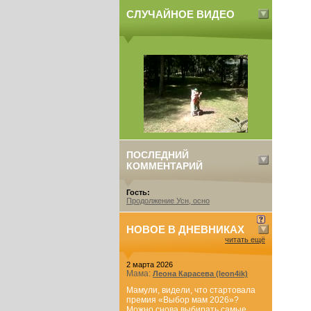
СЛУЧАЙНОЕ ВИДЕО
ПОСЛЕДНИЙ
КОММЕНТАРИЙ
Гость:
Продолжение Усн, осно
НОВОЕ В ДНЕВНИКАХ
читать ещё
2 марта 2026
Мама:
Леона Карасева (leon4ik)
Мамули, видели, что стартовала
премия «Выбор мам 2026»?
Можно снова выбирать самые