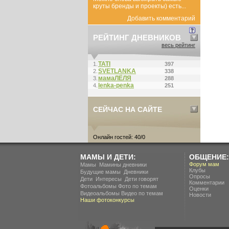
круты бренды и проекты) есть...
Добавить комментарий
РЕЙТИНГ ДНЕВНИКОВ
весь рейтинг
ТАТI
1.
397
SVETLANKA
2.
338
мамаЛЁЛЯ
3.
288
lenka-penka
4.
251
СЕЙЧАС НА САЙТЕ
Онлайн гостей: 40/0
МАМЫ И ДЕТИ:
ОБЩЕНИЕ:
.
Форум мам
Мамы
Мамины дневники
Клубы
.
Будущие мамы
Дневники
Опросы
.
.
Дети
Интересы
Дети говорят
Комментарии
Фотоальбомы
Фото по темам
Оценки
Видеоальбомы
Видео по темам
Новости
Наши фотоконкурсы