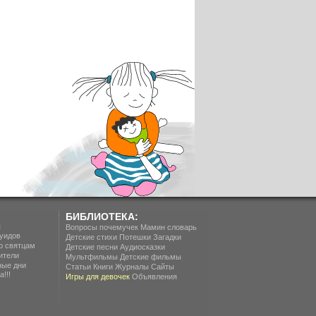
БИБЛИОТЕКА:
п
Вопросы почемучек
Мамин словарь
уидов
Детские стихи
Потешки
Загадки
о святцам
Детские песни
Аудиосказки
ители
Мультфильмы
Детские фильмы
ные дни
Статьи
Книги
Журналы
Сайты
!!!
Игры для девочек
Объявления