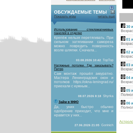
ОБСУЖДАЕМЫЕ ТЕМЫ
Показать игры
читать ещё
30 
Использование стекломагниевых
Возрас
панелей в отделке
Крепёж нельзя перетягивать. При
01 
сильном затягивании самореза
Возрас
можно повредить поверхность
возле шляпки. Сначала...
02 
Возрас
TopTop
03.08.2026 10:42
03 
Натяжные потолки. Где заказывать?
Питер
Возрас
Сам монтаж прошёл аккуратно.
Мастера Ленинградских окон и
04 
потолков https://okna-leningrad.ru/
Возрас
приехали с нужным...
05 
Полно
Shyrka
08.07.2026 8:18
Займ в МФО
06 
Да, уних быстро обычно
Полно
одобрение приходит, что мне и
нравится у них...
Астроло
Gorinich
27.06.2026 21:05