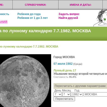
Е:
СПРАВОЧНИКИ:
ИМЕНА И ДАТЫ:
нность
Ребенок до года
Задать вопрос
Ребенок от 1 до 3 лет
Найти друзей
АНИЯ
а по лунному календарю 7.7.1982. МОСКВА
по лунному календарю 7.7.1982. МОСКВА
Город МОСКВА
07 июля 1982
(Среда)
Лунный день 17
Убывание между второй четвертью 
Светимость
95.8%
Пересчитать с другими параметрами:
День
Месяц
Год