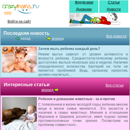
Форум мам
Статьи
Дневники
Новости
Войти на сайт
Последняя новость
Все новости
назад
вперед
Зачем мыть ребенка каждый день?
Режим мытья зависит от уровня активности и
возраста ребенка. Среднестатистическому ребенку
достаточно мыться несколько раз в неделю. Наличие
определенного количества бактерий на теле не
является проблемой. Ведь, организм, напротив,
должен научиться,...
Интересные статьи
Все статьи
вперед
Ребенок и домашние животные - за и против
С появлением в жизни молодой пары ребенка многие
вещи в жизни семьи меняются. Это касается и
наличия в семье животных. Мнения в отношении
Мурзиков и Шариков рознятся, имея подчас прямо
противоположные точки зрения. Посмотрим на
проблему совместного...