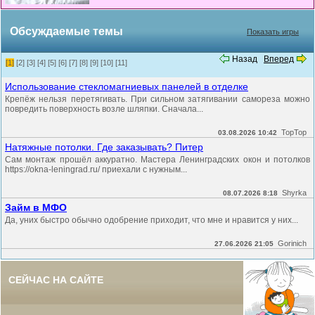
Обсуждаемые темы
Показать игры
Назад
Вперед
[1]
[2]
[3]
[4]
[5]
[6]
[7]
[8]
[9]
[10]
[11]
Использование стекломагниевых панелей в отделке
Крепёж нельзя перетягивать. При сильном затягивании самореза можно
повредить поверхность возле шляпки. Сначала...
TopTop
03.08.2026 10:42
Натяжные потолки. Где заказывать? Питер
Сам монтаж прошёл аккуратно. Мастера Ленинградских окон и потолков
https://okna-leningrad.ru/ приехали с нужным...
Shyrka
08.07.2026 8:18
Займ в МФО
Да, уних быстро обычно одобрение приходит, что мне и нравится у них...
Gorinich
27.06.2026 21:05
СЕЙЧАС НА САЙТЕ