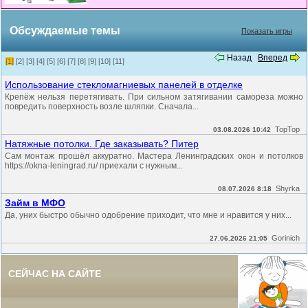
Обсуждаемые темы
Показать игры
Назад
Вперед
[1]
[2]
[3]
[4]
[5]
[6]
[7]
[8]
[9]
[10]
[11]
Использование стекломагниевых панелей в отделке
Крепёж нельзя перетягивать. При сильном затягивании самореза можно
повредить поверхность возле шляпки. Сначала...
TopTop
03.08.2026 10:42
Натяжные потолки. Где заказывать? Питер
Сам монтаж прошёл аккуратно. Мастера Ленинградских окон и потолков
https://okna-leningrad.ru/ приехали с нужным...
Shyrka
08.07.2026 8:18
Займ в МФО
Да, уних быстро обычно одобрение приходит, что мне и нравится у них...
Gorinich
27.06.2026 21:05
СЕЙЧАС НА САЙТЕ