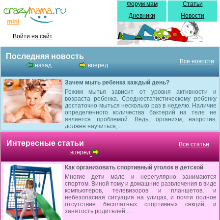
Форум мам
Статьи
Дневники
Новости
Войти на сайт
Последняя новость
Все новости
назад
вперед
Зачем мыть ребенка каждый день?
Режим мытья зависит от уровня активности и
возраста ребенка. Среднестатистическому ребенку
достаточно мыться несколько раз в неделю. Наличие
определенного количества бактерий на теле не
является проблемой. Ведь, организм, напротив,
должен научиться,...
Интересные статьи
Все статьи
вперед
Как организовать спортивный уголок в детской
Многие дети мало и нерегулярно занимаются
спортом. Виной тому и домашние развлечения в виде
компьютеров, телевизоров и планшетов, и
небезопасная ситуация на улицах, и почти полное
отсутствие бесплатных спортивных секций, и
занятость родителей,...