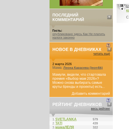
1
к
ПОСЛЕДНИЙ
С
КОММЕНТАРИЙ
Гость:
опубликовано здесь Как Не платить
налоги законно
НОВОЕ В ДНЕВНИКАХ
читать ещё
2 марта 2026
Мама:
Леона Карасева (leon4ik)
Мамули, видели, что стартовала
премия «Выбор мам 2026»?
Можно снова выбирать самые
круты бренды и проекты) есть...
Добавить комментарий
РЕЙТИНГ ДНЕВНИКОВ
весь рейтинг
SVETLANKA
1.
579
ТАТI
2.
439
мамаЛЁЛЯ
3.
322