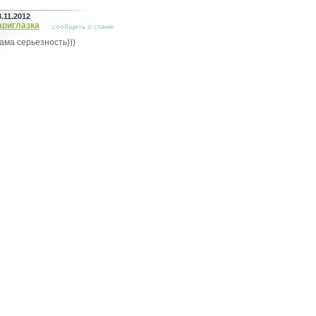
3.11.2012
ариглазка
сообщить о спаме
ама серьезность)))