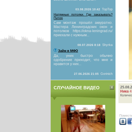
TopTop
03.08.2026 10:42
Натяжные потолки. Где заказывать?
Питер
Сам монтаж прошёл аккуратно.
Мастера Ленинградских окон и
потолков https://okna-leningrad.ru/
приехали с нужным...
Shyrka
08.07.2026 8:18
Займ в МФО
Да, уних быстро обычно
одобрение приходит, что мне и
нравится у них...
Gorinich
27.06.2026 21:05
СЛУЧАЙНОЕ ВИДЕО
25.08.
Ника
4
Количе
Помести