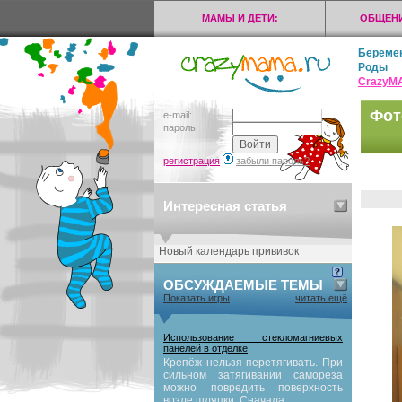
МАМЫ И ДЕТИ:
ОБЩЕНИ
Береме
Роды
CrazyМ
Фот
e-mail:
пароль:
регистрация
забыли пароль?
Интересная статья
Новый календарь прививок
ОБСУЖДАЕМЫЕ ТЕМЫ
Показать игры
читать ещё
Использование стекломагниевых
панелей в отделке
Крепёж нельзя перетягивать. При
сильном затягивании самореза
можно повредить поверхность
возле шляпки. Сначала...