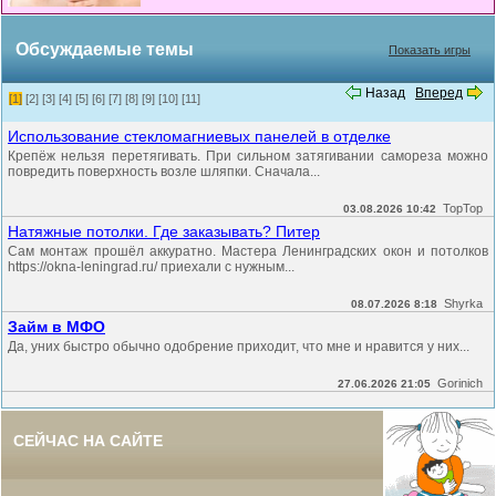
Обсуждаемые темы
Показать игры
Назад
Вперед
[1]
[2]
[3]
[4]
[5]
[6]
[7]
[8]
[9]
[10]
[11]
Использование стекломагниевых панелей в отделке
Крепёж нельзя перетягивать. При сильном затягивании самореза можно
повредить поверхность возле шляпки. Сначала...
TopTop
03.08.2026 10:42
Натяжные потолки. Где заказывать? Питер
Сам монтаж прошёл аккуратно. Мастера Ленинградских окон и потолков
https://okna-leningrad.ru/ приехали с нужным...
Shyrka
08.07.2026 8:18
Займ в МФО
Да, уних быстро обычно одобрение приходит, что мне и нравится у них...
Gorinich
27.06.2026 21:05
СЕЙЧАС НА САЙТЕ