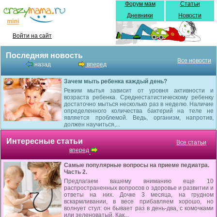
Форум мам
Статьи
Дневники
Новости
Войти на сайт
Последняя новость
Все новости
назад
вперед
Зачем мыть ребенка каждый день?
Режим мытья зависит от уровня активности и
возраста ребенка. Среднестатистическому ребенку
достаточно мыться несколько раз в неделю. Наличие
определенного количества бактерий на теле не
является проблемой. Ведь, организм, напротив,
должен научиться,...
Интересные статьи
Все статьи
вперед
Самые популярные вопросы на приеме педиатра.
Часть 2.
Предлагаем вашему вниманию еще 10
распространенных вопросов о здоровье и развитии и
ответы на них. Дочке 3 месяца, на грудном
вскармливании, в весе прибавляем хорошо, но
волнует стул: он бывает раз в день-два, с комочками
или зеленоватый. Как...