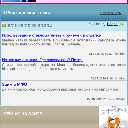
Обсуждаемые темы
Показать игры
Назад
Вперед
[1]
[2]
[3]
[4]
[5]
[6]
[7]
[8]
[9]
[10]
[11]
Использование стекломагниевых панелей в отделке
Крепёж нельзя перетягивать. При сильном затягивании самореза можно
повредить поверхность возле шляпки. Сначала...
TopTop
03.08.2026 10:42
Натяжные потолки. Где заказывать? Питер
Сам монтаж прошёл аккуратно. Мастера Ленинградских окон и потолков
https://okna-leningrad.ru/ приехали с нужным...
Shyrka
08.07.2026 8:18
Займ в МФО
Да, уних быстро обычно одобрение приходит, что мне и нравится у них...
Gorinich
27.06.2026 21:05
СЕЙЧАС НА САЙТЕ