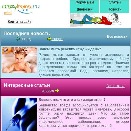
Форум мам
Статьи
Дневники
Новости
Войти на сайт
Последняя новость
Все новости
назад
вперед
Зачем мыть ребенка каждый день?
Режим мытья зависит от уровня активности и
возраста ребенка. Среднестатистическому ребенку
достаточно мыться несколько раз в неделю. Наличие
определенного количества бактерий на теле не
является проблемой. Ведь, организм, напротив,
должен научиться,...
Интересные статьи
Все статьи
вперед
Бешенство: что это и как защититься?
Бешенство всегда ассоциируется с заболеванием
животных, но заразиться может и человек. В особой
группе риска находятся дети. Что же такое
бешенство? Это, прежде всего, вирусное
инфекционное заболевание, которое
характеризуется поражением центральной...