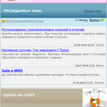
Обсуждаемые темы
Показать игры
Назад
Вперед
[1]
[2]
[3]
[4]
[5]
[6]
[7]
[8]
[9]
[10]
[11]
Использование стекломагниевых панелей в отделке
Крепёж нельзя перетягивать. При сильном затягивании самореза можно
повредить поверхность возле шляпки. Сначала...
TopTop
03.08.2026 10:42
Натяжные потолки. Где заказывать? Питер
Сам монтаж прошёл аккуратно. Мастера Ленинградских окон и потолков
https://okna-leningrad.ru/ приехали с нужным...
Shyrka
08.07.2026 8:18
Займ в МФО
Да, уних быстро обычно одобрение приходит, что мне и нравится у них...
Gorinich
27.06.2026 21:05
СЕЙЧАС НА САЙТЕ