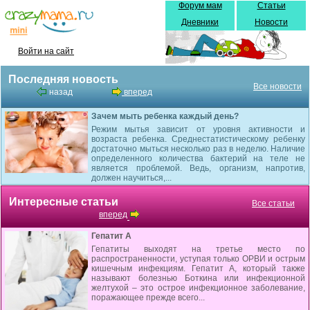
Форум мам
Статьи
Дневники
Новости
Войти на сайт
Последняя новость
Все новости
назад
вперед
Зачем мыть ребенка каждый день?
Режим мытья зависит от уровня активности и
возраста ребенка. Среднестатистическому ребенку
достаточно мыться несколько раз в неделю. Наличие
определенного количества бактерий на теле не
является проблемой. Ведь, организм, напротив,
должен научиться,...
Интересные статьи
Все статьи
вперед
Гепатит А
Гепатиты выходят на третье место по
распространенности, уступая только ОРВИ и острым
кишечным инфекциям. Гепатит А, который также
называют болезнью Боткина или инфекционной
желтухой – это острое инфекционное заболевание,
поражающее прежде всего...