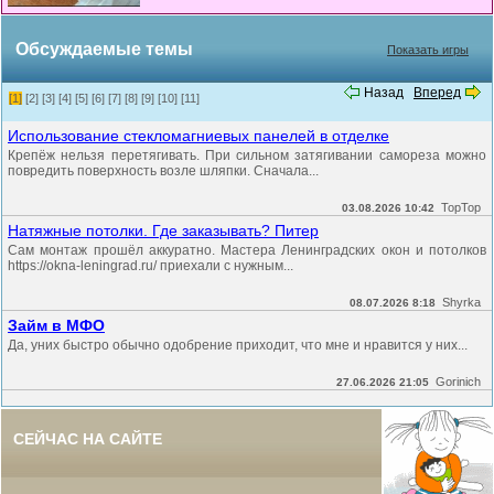
Обсуждаемые темы
Показать игры
Назад
Вперед
[1]
[2]
[3]
[4]
[5]
[6]
[7]
[8]
[9]
[10]
[11]
Использование стекломагниевых панелей в отделке
Крепёж нельзя перетягивать. При сильном затягивании самореза можно
повредить поверхность возле шляпки. Сначала...
TopTop
03.08.2026 10:42
Натяжные потолки. Где заказывать? Питер
Сам монтаж прошёл аккуратно. Мастера Ленинградских окон и потолков
https://okna-leningrad.ru/ приехали с нужным...
Shyrka
08.07.2026 8:18
Займ в МФО
Да, уних быстро обычно одобрение приходит, что мне и нравится у них...
Gorinich
27.06.2026 21:05
СЕЙЧАС НА САЙТЕ