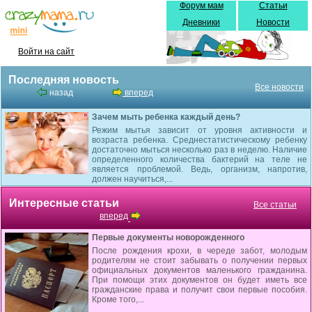
Форум мам
Статьи
Дневники
Новости
Войти на сайт
Последняя новость
Все новости
назад
вперед
Зачем мыть ребенка каждый день?
Режим мытья зависит от уровня активности и
возраста ребенка. Среднестатистическому ребенку
достаточно мыться несколько раз в неделю. Наличие
определенного количества бактерий на теле не
является проблемой. Ведь, организм, напротив,
должен научиться,...
Интересные статьи
Все статьи
вперед
Первые документы новорожденного
После рождения крохи, в череде забот, молодым
родителям не стоит забывать о получении первых
официальных документов маленького гражданина.
При помощи этих документов он будет иметь все
гражданские права и получит свои первые пособия.
Кроме того,...