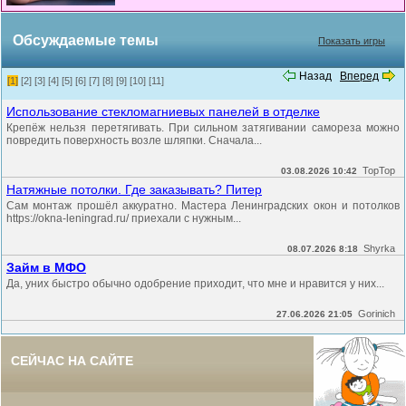
Обсуждаемые темы
Показать игры
Назад
Вперед
[1]
[2]
[3]
[4]
[5]
[6]
[7]
[8]
[9]
[10]
[11]
Использование стекломагниевых панелей в отделке
Крепёж нельзя перетягивать. При сильном затягивании самореза можно
повредить поверхность возле шляпки. Сначала...
TopTop
03.08.2026 10:42
Натяжные потолки. Где заказывать? Питер
Сам монтаж прошёл аккуратно. Мастера Ленинградских окон и потолков
https://okna-leningrad.ru/ приехали с нужным...
Shyrka
08.07.2026 8:18
Займ в МФО
Да, уних быстро обычно одобрение приходит, что мне и нравится у них...
Gorinich
27.06.2026 21:05
СЕЙЧАС НА САЙТЕ