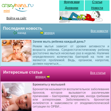
Форум мам
Статьи
Дневники
Новости
Войти на сайт
Последняя новость
Все новости
назад
вперед
Зачем мыть ребенка каждый день?
Режим мытья зависит от уровня активности и
возраста ребенка. Среднестатистическому ребенку
достаточно мыться несколько раз в неделю. Наличие
определенного количества бактерий на теле не
является проблемой. Ведь, организм, напротив,
должен научиться,...
Интересные статьи
Все статьи
вперед
Бронхиты у малышей
Бронхитом называется воспалительное заболевание
бронхов, которое вызывается различными
причинами – бактериями, вирусами, иногда грибками
или аллергенами. Заболеваемость бронхитом
колеблется в зависимости от эпидемиологической
ситуации по ОРВИ...