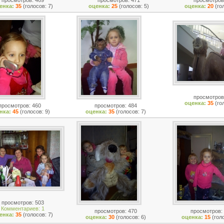
просмотров: 469
просмотров: 471
просмотров
енка:
35
(голосов: 7)
оценка:
25
(голосов: 5)
оценка:
20
(го
просмотров
оценка:
35
(го
просмотров: 460
просмотров: 484
нка:
45
(голосов: 9)
оценка:
35
(голосов: 7)
просмотров: 503
Комментариев: 1
просмотров: 470
просмотров:
енка:
35
(голосов: 7)
оценка:
30
(голосов: 6)
оценка:
15
(гол