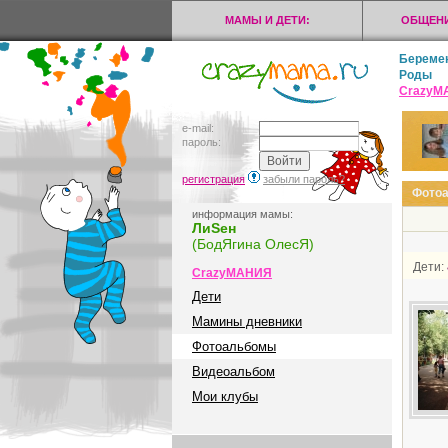
МАМЫ И ДЕТИ:
ОБЩЕНИ
Береме
Роды
CrazyМ
e-mail:
пароль:
регистрация
забыли пароль?
Фото
информация мамы:
ЛиSен
(БодЯгина ОлесЯ)
Дети:
CrazyМАНИЯ
Дети
Мамины дневники
Фотоальбомы
Видеоальбом
Мои клубы