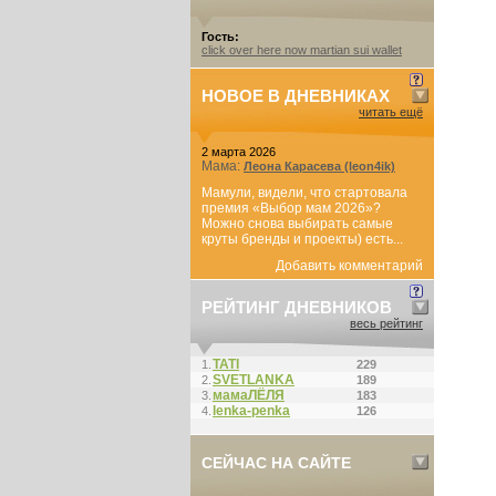
Гость:
click over here now martian sui wallet
НОВОЕ В ДНЕВНИКАХ
читать ещё
2 марта 2026
Мама:
Леона Карасева (leon4ik)
Мамули, видели, что стартовала
премия «Выбор мам 2026»?
Можно снова выбирать самые
круты бренды и проекты) есть...
Добавить комментарий
РЕЙТИНГ ДНЕВНИКОВ
весь рейтинг
ТАТI
1.
229
SVETLANKA
2.
189
мамаЛЁЛЯ
3.
183
lenka-penka
4.
126
СЕЙЧАС НА САЙТЕ