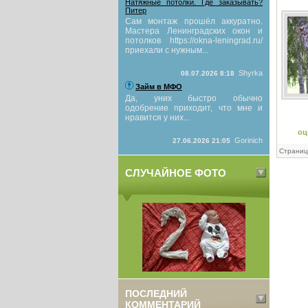
Натяжные потолки. Где заказывать?
Питер
Сам монтаж прошёл аккуратно.
Мастера Ленинградских окон и
потолков https://okna-leningrad.ru/
приехали с нужным...
Shyrka
08.07.2026 8:18
Займ в МФО
Да, уних быстро обычно
одобрение приходит, что мне и
нравится у них...
оц
Gorinich
27.06.2026 21:05
Страниц
СЛУЧАЙНОЕ ФОТО
ПОСЛЕДНИЙ
КОММЕНТАРИЙ