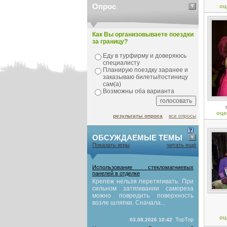
Опрос
оц
Как Вы организовываете поездки
за границу?
Еду в турфирму и доверяюсь
специалисту
Планирую поездку заранее и
заказываю билеты/гостиницу
сам(а)
Возможны оба варианта
оце
результаты опроса
все опросы
ОБСУЖДАЕМЫЕ ТЕМЫ
Показать игры
читать ещё
Использование стекломагниевых
панелей в отделке
Крепёж нельзя перетягивать. При
сильном затягивании самореза
можно повредить поверхность
возле шляпки. Сначала...
оц
TopTop
03.08.2026 10:42