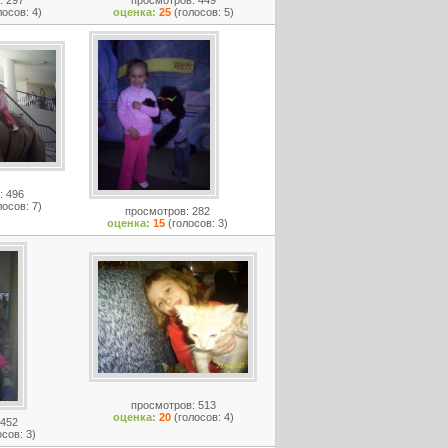
: 297
просмотров: 449
лосов: 4)
оценка:
25
(голосов: 5)
: 496
лосов: 7)
просмотров: 282
оценка:
15
(голосов: 3)
просмотров: 513
оценка:
20
(голосов: 4)
 452
осов: 3)