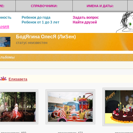
Е:
СПРАВОЧНИКИ:
ИМЕНА И ДАТЫ:
нность
Ребенок до года
Задать вопрос
Ребенок от 1 до 3 лет
Найти друзей
АНИЯ
БодЯгина ОлесЯ (ЛиSен)
статус неизвестен
альбомы
Елизавета