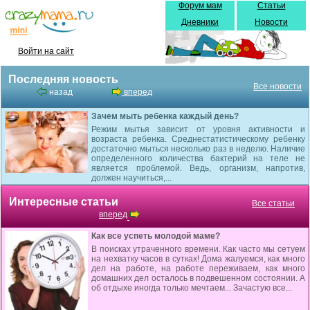
Форум мам
Статьи
Дневники
Новости
Войти на сайт
Последняя новость
Все новости
назад
вперед
Зачем мыть ребенка каждый день?
Режим мытья зависит от уровня активности и
возраста ребенка. Среднестатистическому ребенку
достаточно мыться несколько раз в неделю. Наличие
определенного количества бактерий на теле не
является проблемой. Ведь, организм, напротив,
должен научиться,...
Интересные статьи
Все статьи
вперед
Как все успеть молодой маме?
В поисках утраченного времени. Как часто мы сетуем
на нехватку часов в сутках! Дома жалуемся, как много
дел на работе, на работе переживаем, как много
домашних дел осталось в подвешенном состоянии. А
об отдыхе иногда только мечтаем... Зачастую все...