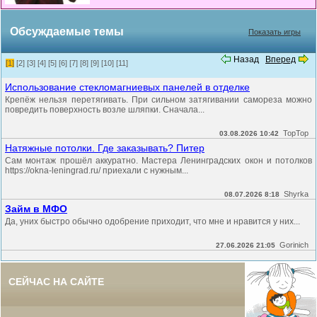
Обсуждаемые темы
Показать игры
Назад
Вперед
[1]
[2]
[3]
[4]
[5]
[6]
[7]
[8]
[9]
[10]
[11]
Использование стекломагниевых панелей в отделке
Крепёж нельзя перетягивать. При сильном затягивании самореза можно
повредить поверхность возле шляпки. Сначала...
TopTop
03.08.2026 10:42
Натяжные потолки. Где заказывать? Питер
Сам монтаж прошёл аккуратно. Мастера Ленинградских окон и потолков
https://okna-leningrad.ru/ приехали с нужным...
Shyrka
08.07.2026 8:18
Займ в МФО
Да, уних быстро обычно одобрение приходит, что мне и нравится у них...
Gorinich
27.06.2026 21:05
СЕЙЧАС НА САЙТЕ