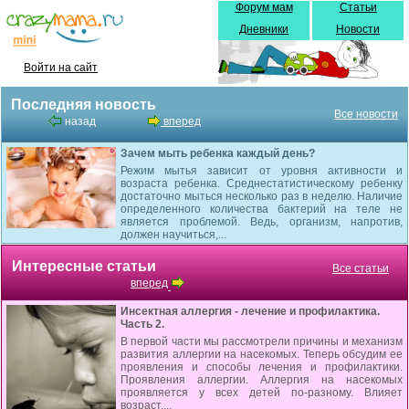
Форум мам
Статьи
Дневники
Новости
Войти на сайт
Последняя новость
Все новости
назад
вперед
Зачем мыть ребенка каждый день?
Режим мытья зависит от уровня активности и
возраста ребенка. Среднестатистическому ребенку
достаточно мыться несколько раз в неделю. Наличие
определенного количества бактерий на теле не
является проблемой. Ведь, организм, напротив,
должен научиться,...
Интересные статьи
Все статьи
вперед
Инсектная аллергия - лечение и профилактика.
Часть 2.
В первой части мы рассмотрели причины и механизм
развития аллергии на насекомых. Теперь обсудим ее
проявления и способы лечения и профилактики.
Проявления аллергии. Аллергия на насекомых
проявляется у всех детей по-разному. Влияет
возраст,...