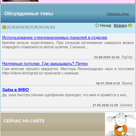
Обсуждаемые темы
Показать игры
Назад
Вперед
[1]
[2]
[3]
[4]
[5]
[6]
[7]
[8]
[9]
[10]
[11]
Использование стекломагниевых панелей в отделке
Крепёж нельзя перетягивать. При сильном затягивании самореза можно
повредить поверхность возле шляпки. Сначала...
TopTop
03.08.2026 10:42
Натяжные потолки. Где заказывать? Питер
Сам монтаж прошёл аккуратно. Мастера Ленинградских окон и потолков
https://okna-leningrad.ru/ приехали с нужным...
Shyrka
08.07.2026 8:18
Займ в МФО
Да, уних быстро обычно одобрение приходит, что мне и нравится у них...
Gorinich
27.06.2026 21:05
СЕЙЧАС НА САЙТЕ