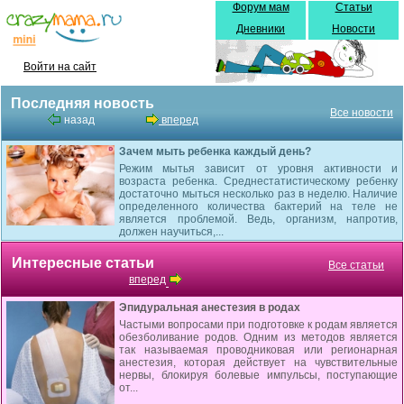
Форум мам
Статьи
Дневники
Новости
Войти на сайт
Последняя новость
Все новости
назад
вперед
Зачем мыть ребенка каждый день?
Режим мытья зависит от уровня активности и
возраста ребенка. Среднестатистическому ребенку
достаточно мыться несколько раз в неделю. Наличие
определенного количества бактерий на теле не
является проблемой. Ведь, организм, напротив,
должен научиться,...
Интересные статьи
Все статьи
вперед
Эпидуральная анестезия в родах
Частыми вопросами при подготовке к родам является
обезболивание родов. Одним из методов является
так называемая проводниковая или регионарная
анестезия, которая действует на чувствительные
нервы, блокируя болевые импульсы, поступающие
от...