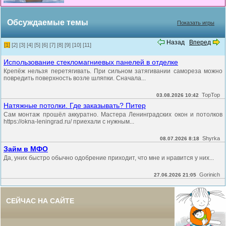
Обсуждаемые темы
Показать игры
Назад
Вперед
[1]
[2]
[3]
[4]
[5]
[6]
[7]
[8]
[9]
[10]
[11]
Использование стекломагниевых панелей в отделке
Крепёж нельзя перетягивать. При сильном затягивании самореза можно
повредить поверхность возле шляпки. Сначала...
TopTop
03.08.2026 10:42
Натяжные потолки. Где заказывать? Питер
Сам монтаж прошёл аккуратно. Мастера Ленинградских окон и потолков
https://okna-leningrad.ru/ приехали с нужным...
Shyrka
08.07.2026 8:18
Займ в МФО
Да, уних быстро обычно одобрение приходит, что мне и нравится у них...
Gorinich
27.06.2026 21:05
СЕЙЧАС НА САЙТЕ