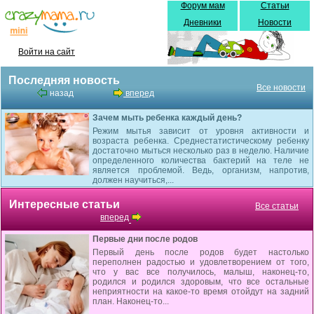
Форум мам
Статьи
Дневники
Новости
Войти на сайт
Последняя новость
Все новости
назад
вперед
Зачем мыть ребенка каждый день?
Режим мытья зависит от уровня активности и
возраста ребенка. Среднестатистическому ребенку
достаточно мыться несколько раз в неделю. Наличие
определенного количества бактерий на теле не
является проблемой. Ведь, организм, напротив,
должен научиться,...
Интересные статьи
Все статьи
вперед
Первые дни после родов
Первый день после родов будет настолько
переполнен радостью и удовлетворением от того,
что у вас все получилось, малыш, наконец-то,
родился и родился здоровым, что все остальные
неприятности на какое-то время отойдут на задний
план. Наконец-то...