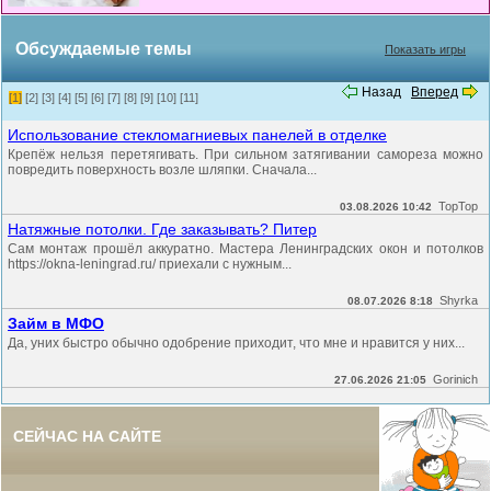
Обсуждаемые темы
Показать игры
Назад
Вперед
[1]
[2]
[3]
[4]
[5]
[6]
[7]
[8]
[9]
[10]
[11]
Использование стекломагниевых панелей в отделке
Крепёж нельзя перетягивать. При сильном затягивании самореза можно
повредить поверхность возле шляпки. Сначала...
TopTop
03.08.2026 10:42
Натяжные потолки. Где заказывать? Питер
Сам монтаж прошёл аккуратно. Мастера Ленинградских окон и потолков
https://okna-leningrad.ru/ приехали с нужным...
Shyrka
08.07.2026 8:18
Займ в МФО
Да, уних быстро обычно одобрение приходит, что мне и нравится у них...
Gorinich
27.06.2026 21:05
СЕЙЧАС НА САЙТЕ