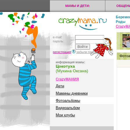
МАМЫ И ДЕТИ:
ОБЩЕНИ
Береме
Роды
CrazyМ
e-mail:
пароль:
регистрация
забыли пароль?
Фото
информация мамы:
Цокотуха
(Мухина Оксана)
CrazyМАНИЯ
Дети
Мамины дневники
Фотоальбомы
Видеоальбом
Мои клубы