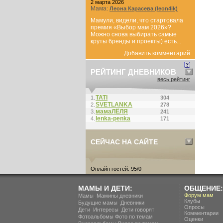
2 марта 2026
Мама:
Леона Карасева (leon4ik)
Мамули, видели, что стартовала
премия «Выбор мам 2026»?
Можно снова выбирать самые
круты бренды и проекты) есть...
Добавить комментарий
РЕЙТИНГ ДНЕВНИКОВ
весь рейтинг
ТАТI
1.
304
SVETLANKA
2.
278
мамаЛЁЛЯ
3.
241
lenka-penka
4.
171
СЕЙЧАС НА САЙТЕ
Онлайн гостей: 95/0
МАМЫ И ДЕТИ:
ОБЩЕНИЕ:
.
Форум мам
Мамы
Мамины дневники
Клубы
.
Будущие мамы
Дневники
Опросы
.
.
Дети
Интересы
Дети говорят
Комментарии
Фотоальбомы
Фото по темам
Оценки