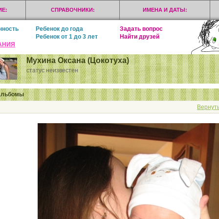
Е:
СПРАВОЧНИКИ:
ИМЕНА И ДАТЫ:
нность
Ребенок до года
Задать вопрос
Ребенок от 1 до 3 лет
Найти друзей
АНИЯ
Мухина Оксана (Цокотуха)
статус неизвестен
альбомы
Вернуть