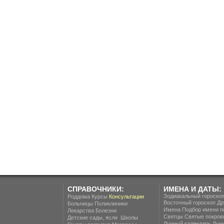
СПРАВОЧНИКИ:
ИМЕНА И ДАТЫ:
Зодиакальный гороско
Роддома
Курсы
Консультации
Восточный гороскоп
Др
Больницы
Поликлиники
Имена
Подбор имени п
Лекарства
Болезни
Святцы
Святые покров
.
Детские сады, ясли
Школы
Лунный календарь
Лун