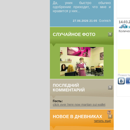
Да, уних быстро обычно
одобрение приходит, что мне и
нравится у них...
Gorinich
27.06.2026 21:05
14.03.
Количе
СЛУЧАЙНОЕ ФОТО
Помести
ПОСЛЕДНИЙ
КОММЕНТАРИЙ
Гость:
click over here now martian sui wallet
НОВОЕ В ДНЕВНИКАХ
читать ещё