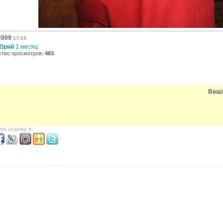
2009
17:24
Юрий
1 месяц
ство просмотров:
483
Ваша
ть ссылку в: