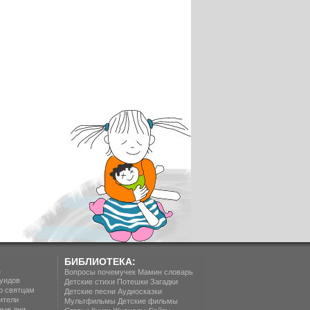
БИБЛИОТЕКА:
п
Вопросы почемучек
Мамин словарь
уидов
Детские стихи
Потешки
Загадки
о святцам
Детские песни
Аудиосказки
ители
Мультфильмы
Детские фильмы
ные дни