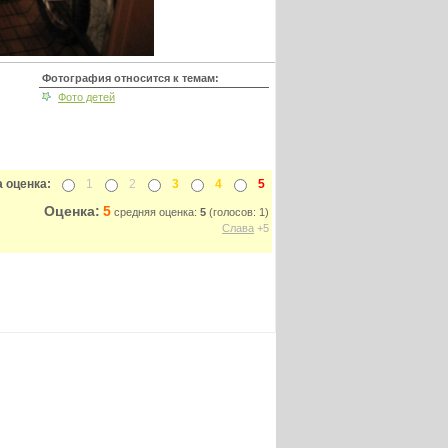
Фотография относится к темам:
Фото детей
 оценка:
1
2
3
4
5
Оценка:
5
средняя оценка:
5
(голосов: 1)
Слава
+5