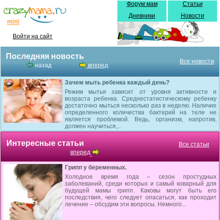
Форум мам
Статьи
Дневники
Новости
Войти на сайт
Последняя новость
Все новости
назад
вперед
Зачем мыть ребенка каждый день?
Режим мытья зависит от уровня активности и
возраста ребенка. Среднестатистическому ребенку
достаточно мыться несколько раз в неделю. Наличие
определенного количества бактерий на теле не
является проблемой. Ведь, организм, напротив,
должен научиться,...
Интересные статьи
Все статьи
вперед
Грипп у беременных.
Холодное время года – сезон простудных
заболеваний, среди которых и самый коварный для
будущей мамы грипп. Каковы могут быть его
последствия, чего следует опасаться, как проходит
лечение – обсудим эти вопросы. Немного...