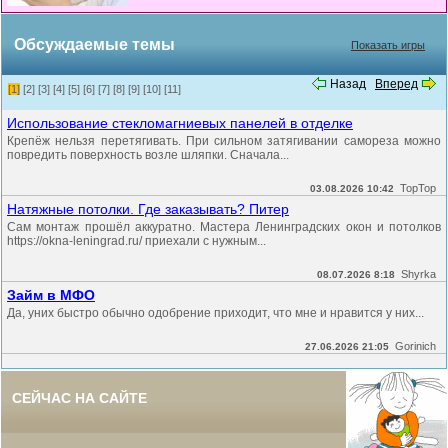
Обсуждаемые темы
Показать игры
Назад
Вперед
[1]
[2]
[3]
[4]
[5]
[6]
[7]
[8]
[9]
[10]
[11]
Использование стекломагниевых панелей в отделке
Крепёж нельзя перетягивать. При сильном затягивании самореза можно
повредить поверхность возле шляпки. Сначала...
TopTop
03.08.2026 10:42
Натяжные потолки. Где заказывать? Питер
Сам монтаж прошёл аккуратно. Мастера Ленинградских окон и потолков
https://okna-leningrad.ru/ приехали с нужным...
Shyrka
08.07.2026 8:18
Займ в МФО
Да, уних быстро обычно одобрение приходит, что мне и нравится у них...
Gorinich
27.06.2026 21:05
СЕЙЧАС НА САЙТЕ