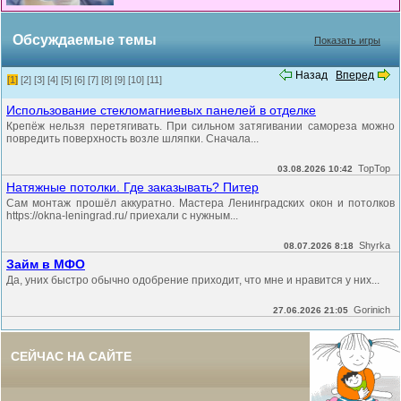
Обсуждаемые темы
Показать игры
Назад
Вперед
[1]
[2]
[3]
[4]
[5]
[6]
[7]
[8]
[9]
[10]
[11]
Использование стекломагниевых панелей в отделке
Крепёж нельзя перетягивать. При сильном затягивании самореза можно
повредить поверхность возле шляпки. Сначала...
TopTop
03.08.2026 10:42
Натяжные потолки. Где заказывать? Питер
Сам монтаж прошёл аккуратно. Мастера Ленинградских окон и потолков
https://okna-leningrad.ru/ приехали с нужным...
Shyrka
08.07.2026 8:18
Займ в МФО
Да, уних быстро обычно одобрение приходит, что мне и нравится у них...
Gorinich
27.06.2026 21:05
СЕЙЧАС НА САЙТЕ