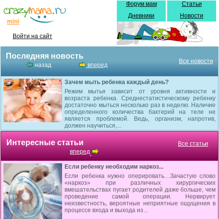
Форум мам
Статьи
Дневники
Новости
Войти на сайт
Последняя новость
Все новости
назад
вперед
Зачем мыть ребенка каждый день?
Режим мытья зависит от уровня активности и
возраста ребенка. Среднестатистическому ребенку
достаточно мыться несколько раз в неделю. Наличие
определенного количества бактерий на теле не
является проблемой. Ведь, организм, напротив,
должен научиться,...
Интересные статьи
Все статьи
вперед
Если ребенку необходим наркоз...
Если ребенка нужно оперировать…Зачастую слово
«наркоз» при различных хирургических
вмешательствах пугает родителей даже больше, чем
проведение самой операции. Нервирует
неизвестность, вероятные неприятные ощущения в
процессе входа и выхода из...