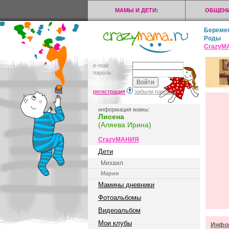
МАМЫ И ДЕТИ:
ОБЩЕНИ
Береме
Роды
CrazyМ
e-mail:
пароль:
регистрация
забыли пароль?
информация мамы:
Лисена
(Аляева Ирина)
CrazyМАНИЯ
Дети
Михаил
Мария
Мамины дневники
Фотоальбомы
Видеоальбом
Мои клубы
Инфор