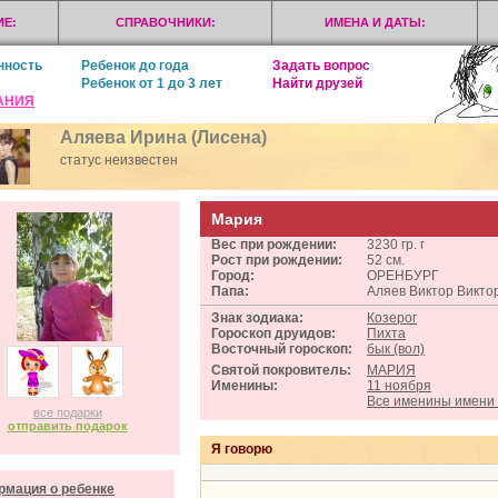
Е:
СПРАВОЧНИКИ:
ИМЕНА И ДАТЫ:
нность
Ребенок до года
Задать вопрос
Ребенок от 1 до 3 лет
Найти друзей
АНИЯ
Аляева Ирина (Лисена)
статус неизвестен
Мария
Вес при рождении:
3230 гр. г
Рост при рождении:
52 см.
Город:
ОРЕНБУРГ
Папа:
Аляев Виктор Викто
Знак зодиака:
Козерог
Гороскоп друидов:
Пихта
Восточный гороскоп:
бык (вол)
Святой покровитель:
МАРИЯ
Именины:
11 ноября
Все именины имен
все подарки
отправить подарок
Я говорю
мация о ребенке