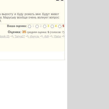
 выросту и буду рожать мне будут живот
да. Маруську вообще очень волнует вопрос
й.
Ваша оценка:
1
2
3
4
5
Оценка:
35
средняя оценка:
5
(голосов: 7)
,
,
,
,
book-25
+5
Tanya27
+5
Иннуль
+5
AVA
+5
Yliaha
+5