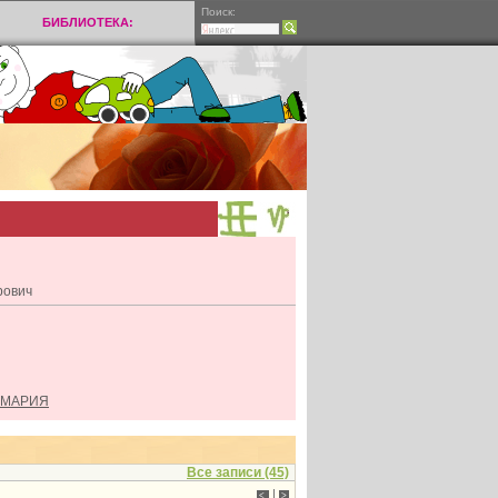
Поиск:
БИБЛИОТЕКА:
рович
и МАРИЯ
Все записи (45)
|
<
>