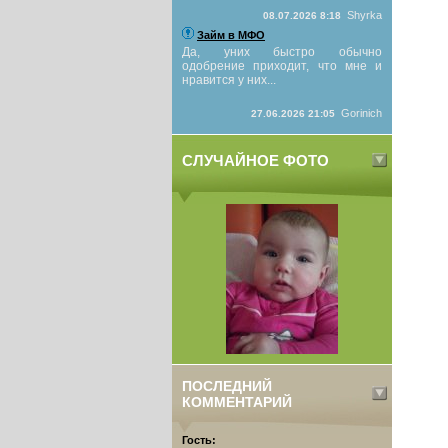
Shyrka
08.07.2026 8:18
Займ в МФО
Да, уних быстро обычно
одобрение приходит, что мне и
нравится у них...
Gorinich
27.06.2026 21:05
СЛУЧАЙНОЕ ФОТО
ПОСЛЕДНИЙ
КОММЕНТАРИЙ
Гость: