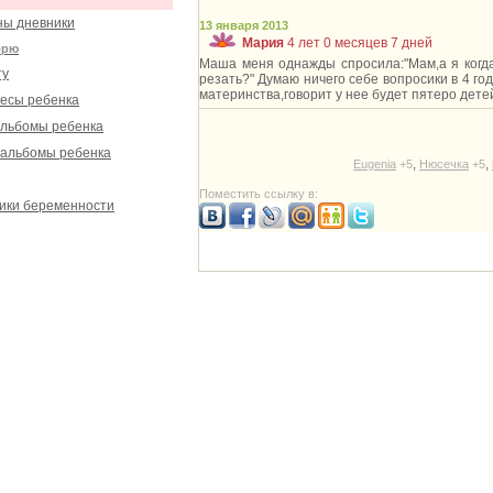
ы дневники
13 января 2013
Мария
4 лет 0 месяцев 7 дней
орю
Маша меня однажды спросила:"Мам,а я когда
ту
резать?" Думаю ничего себе вопросики в 4 го
материнства,говорит у нее будет пятеро дете
есы ребенка
льбомы ребенка
альбомы ребенка
,
,
Eugenia
+5
Нюсечка
+5
Поместить ссылку в:
ики беременности