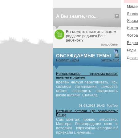
Мамин
Я гов
А Вы знаете, что...
Я рас
Интер
Вы можете отметить в каком
Фотоа
роддоме родился Ваш
ребенок!?
Видео
подробнее
Роды
ОБСУЖДАЕМЫЕ ТЕМЫ
Дневн
Показать игры
читать ещё
Использование стекломагниевых
панелей в отделке
Крепёж нельзя перетягивать. При
сильном затягивании самореза
можно повредить поверхность
возле шляпки. Сначала...
TopTop
03.08.2026 10:42
Натяжные потолки. Где заказывать?
Питер
Сам монтаж прошёл аккуратно.
Мастера Ленинградских окон и
потолков https://okna-leningrad.ru/
приехали с нужным...