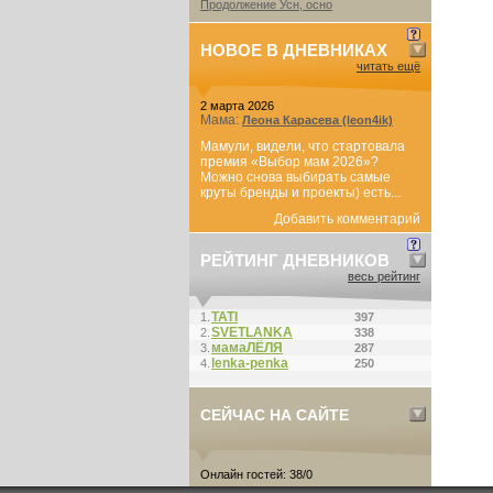
Продолжение Усн, осно
НОВОЕ В ДНЕВНИКАХ
читать ещё
2 марта 2026
Мама:
Леона Карасева (leon4ik)
Мамули, видели, что стартовала
премия «Выбор мам 2026»?
Можно снова выбирать самые
круты бренды и проекты) есть...
Добавить комментарий
РЕЙТИНГ ДНЕВНИКОВ
весь рейтинг
ТАТI
1.
397
SVETLANKA
2.
338
мамаЛЁЛЯ
3.
287
lenka-penka
4.
250
СЕЙЧАС НА САЙТЕ
Онлайн гостей: 38/0