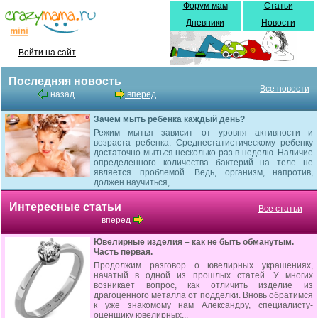
Форум мам
Статьи
Дневники
Новости
Войти на сайт
Последняя новость
Все новости
назад
вперед
Зачем мыть ребенка каждый день?
Режим мытья зависит от уровня активности и
возраста ребенка. Среднестатистическому ребенку
достаточно мыться несколько раз в неделю. Наличие
определенного количества бактерий на теле не
является проблемой. Ведь, организм, напротив,
должен научиться,...
Интересные статьи
Все статьи
вперед
Ювелирные изделия – как не быть обманутым.
Часть первая.
Продолжим разговор о ювелирных украшениях,
начатый в одной из прошлых статей. У многих
возникает вопрос, как отличить изделие из
драгоценного металла от подделки. Вновь обратимся
к уже знакомому нам Александру, специалисту-
оценщику ювелирных...