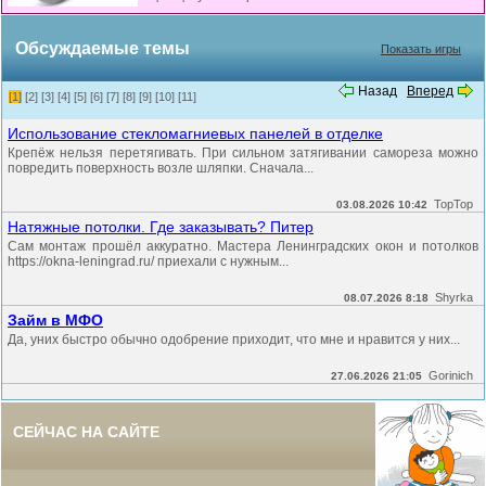
Обсуждаемые темы
Показать игры
Назад
Вперед
[1]
[2]
[3]
[4]
[5]
[6]
[7]
[8]
[9]
[10]
[11]
Использование стекломагниевых панелей в отделке
Крепёж нельзя перетягивать. При сильном затягивании самореза можно
повредить поверхность возле шляпки. Сначала...
TopTop
03.08.2026 10:42
Натяжные потолки. Где заказывать? Питер
Сам монтаж прошёл аккуратно. Мастера Ленинградских окон и потолков
https://okna-leningrad.ru/ приехали с нужным...
Shyrka
08.07.2026 8:18
Займ в МФО
Да, уних быстро обычно одобрение приходит, что мне и нравится у них...
Gorinich
27.06.2026 21:05
СЕЙЧАС НА САЙТЕ