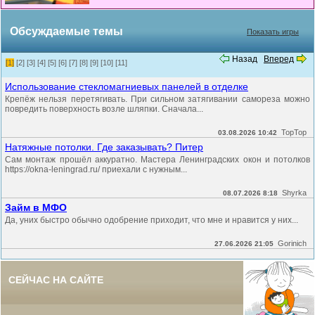
Обсуждаемые темы
Показать игры
Назад
Вперед
[1]
[2]
[3]
[4]
[5]
[6]
[7]
[8]
[9]
[10]
[11]
Использование стекломагниевых панелей в отделке
Крепёж нельзя перетягивать. При сильном затягивании самореза можно
повредить поверхность возле шляпки. Сначала...
TopTop
03.08.2026 10:42
Натяжные потолки. Где заказывать? Питер
Сам монтаж прошёл аккуратно. Мастера Ленинградских окон и потолков
https://okna-leningrad.ru/ приехали с нужным...
Shyrka
08.07.2026 8:18
Займ в МФО
Да, уних быстро обычно одобрение приходит, что мне и нравится у них...
Gorinich
27.06.2026 21:05
СЕЙЧАС НА САЙТЕ