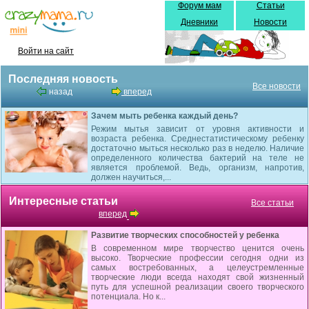
Форум мам
Статьи
Дневники
Новости
Войти на сайт
Последняя новость
Все новости
назад
вперед
Зачем мыть ребенка каждый день?
Режим мытья зависит от уровня активности и
возраста ребенка. Среднестатистическому ребенку
достаточно мыться несколько раз в неделю. Наличие
определенного количества бактерий на теле не
является проблемой. Ведь, организм, напротив,
должен научиться,...
Интересные статьи
Все статьи
вперед
Развитие творческих способностей у ребенка
В современном мире творчество ценится очень
высоко. Творческие профессии сегодня одни из
самых востребованных, а целеустремленные
творческие люди всегда находят свой жизненный
путь для успешной реализации своего творческого
потенциала. Но к...